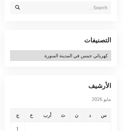
التصنيفات
التصنيفات
الأرشيف
مايو 2026
س
د
ن
ث
أرب
خ
ج
1