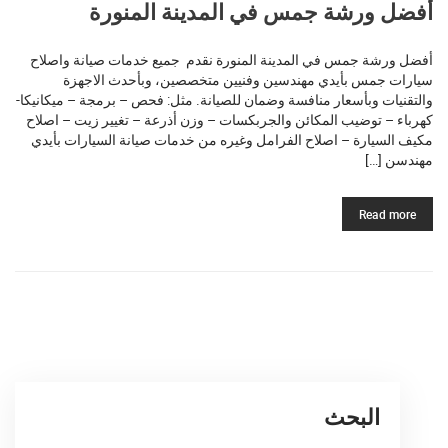
أفضل ورشة جمس في المدينة المنورة
أفضل ورشة جمس في المدينة المنورة نقدم جميع خدمات صيانة واصلاح
سيارات جمس بأيدي مهندسين وفنيين متخصصين، وبأحدث الاجهزة
والتقنيات وبأسعار منافسة وضمان للصيانة. مثل: فحص – برمجة – ميكانيكا-
كهرباء – توضيب المكائن والجربكسات – وزن أذرعة – تغيير زيت – اصلاح
مكيف السيارة – اصلاح الفرامل وغيره من خدمات صيانة السيارات بأيدي
مهندسن […]
Read more
البحث