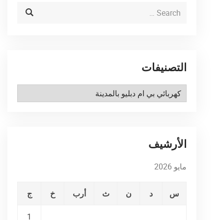
التصنيفات
التصنيفات
الأرشيف
مايو 2026
س
د
ن
ث
أرب
خ
ج
1