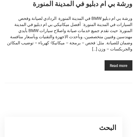
ورشة بي ام دبليو في المدينة المنورة
ورشة بي ام دبليو BMW في المدينة المنورة الردادي لصيانة وفحص
السيارات في المدينة المنورة: أفضل ميكانيكي بي ام دبليو في المدينة
المنورة: حيث نقدم جميع خدمات صيانة واصلاح سيارات BMW بأيدي
مهندسين وفنيين متخصصين، وبأحدث الاجهزة والتقنيات وبأسعار منافسة
وضمان للصيانة. مثل: فحص – برمجة – ميكانيكا- كهرباء – توضيب المكائن
والجربكسات – وزن […]
Read more
البحث