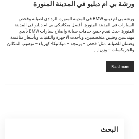
ورشة بي ام دبليو في المدينة المنورة
ورشة بي ام دبليو BMW في المدينة المنورة الردادي لصيانة وفحص
السيارات في المدينة المنورة: أفضل ميكانيكي بي ام دبليو في المدينة
المنورة: حيث نقدم جميع خدمات صيانة واصلاح سيارات BMW بأيدي
مهندسين وفنيين متخصصين، وبأحدث الاجهزة والتقنيات وبأسعار منافسة
وضمان للصيانة. مثل: فحص – برمجة – ميكانيكا- كهرباء – توضيب المكائن
والجربكسات – وزن […]
Read more
البحث