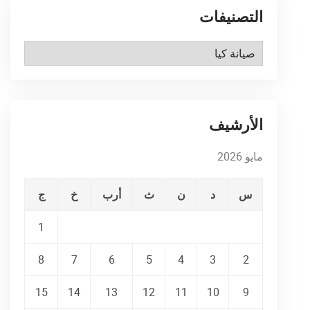
التصنيفات
التصنيفات
الأرشيف
مايو 2026
س
د
ن
ث
أرب
خ
ج
1
8
7
6
5
4
3
2
15
14
13
12
11
10
9