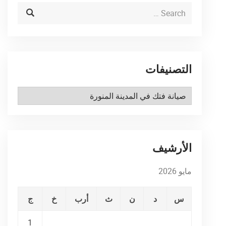
التصنيفات
التصنيفات
الأرشيف
مايو 2026
س
د
ن
ث
أرب
خ
ج
1