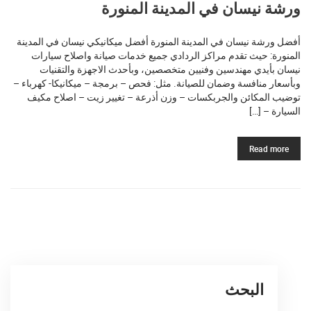
ورشة نيسان في المدينة المنورة
أفضل ورشة نيسان في المدينة المنورة أفضل ميكانيكي نيسان في المدينة
المنورة: حيث تقدم مراكز الردادي جميع خدمات صيانة واصلاح سيارات
نيسان بأيدي مهندسين وفنيين متخصصين، وبأحدث الاجهزة والتقنيات
وبأسعار منافسة وضمان للصيانة. مثل: فحص – برمجة – ميكانيكا- كهرباء –
توضيب المكائن والجربكسات – وزن أذرعة – تغيير زيت – اصلاح مكيف
السيارة – […]
Read more
البحث