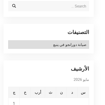
التصنيفات
التصنيفات
الأرشيف
مايو 2026
س
د
ن
ث
أرب
خ
ج
1