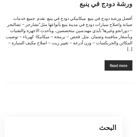
ورشة دودج في ينبع
أفضل ورشة دودج في ينبع ميكانيكي دودج في ينبع: نقدم جميع خدمات
صيانة واصلاح سيارات دودج في مدينة ينبع بأنواعها مثل”تشارجر – تشالنجر
– دورانجو وغيرها”بأيدي مهندسين متخصصين، وبأحدث الاجهزة والتقنيات
وبأسعار منافسة وضمان. مثل: فحص – برمجة – ميكانيكا- كهرباء – توضيب
المكائن والجربكسات – وزن أذرعة – تغيير زيت – اصلاح مكيف السيارة –
[…]
Read more
البحث