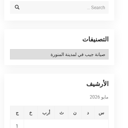
التصنيفات
التصنيفات
الأرشيف
مايو 2026
س
د
ن
ث
أرب
خ
ج
1