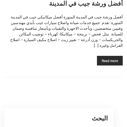
أفضل ورشة جيب في المدينة
أفضل ورشة جيب في المدينة المنورة أفضل ميكانيكي جيب في المدينة
المنورة: نقدم جميع خدمات صيانة واصلاح سيارات جيب بأيدي مهندسين
وفنيين متخصصين، وبأحدث الاجهزة والتقنيات وبأسعار منافسة وضمان
للصيانة. مثل: فحص – برمجة – ميكانيكا- كهرباء – توضيب المكائن
والجربكسات – وزن أذرعة – تغيير زيت – اصلاح مكيف السيارة – اصلاح
الفرامل وغيره […]
Read more
البحث