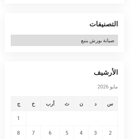
التصنيفات
التصنيفات
الأرشيف
مايو 2026
س
د
ن
ث
أرب
خ
ج
1
8
7
6
5
4
3
2