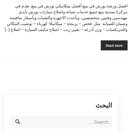
افضل ورشة بورش في ينبع أفضل ميكانيكي بورش في ينبع: نقدم في
مركزنا بمدينة ينبع جميع خدمات صيانة واصلاح سيارات بورش بأيدي
مهندسين وفنيين متخصصين، وبأحدث الاجهزة والتقنيات وبأسعار منافسة
وضمان للصيانة. مثل: فحص – برمجة – ميكانيكا- كهرباء – توضيب المكائن
والجربكسات – وزن أذرعة – تغيير زيت – اصلاح مكيف السيارة – اصلاح […]
Read more
البحث