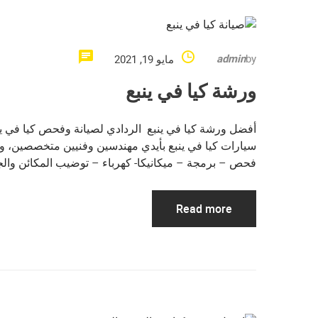
admin
by
مايو 19, 2021
ورشة كيا في ينبع
أفضل ورشة كيا في ينبع الردادي لصيانة وفحص كيا في ينب
سيارات كيا في ينبع بأيدي مهندسين وفنيين متخصصين، وب
فحص – برمجة – ميكانيكا- كهرباء – توضيب المكائن وال
Read more