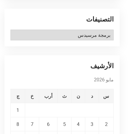
التصنيفات
التصنيفات
الأرشيف
مايو 2026
س
د
ن
ث
أرب
خ
ج
1
8
7
6
5
4
3
2