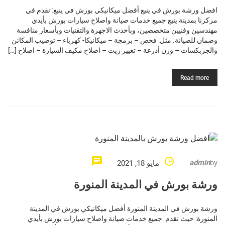
افضل ورشة بورش في ينبع أفضل ميكانيكي بورش في ينبع: نقدم في
مركزنا بمدينة ينبع جميع خدمات صيانة واصلاح سيارات بورش بأيدي
مهندسين وفنيين متخصصين، وبأحدث الاجهزة والتقنيات وبأسعار منافسة
وضمان للصيانة. مثل: فحص – برمجة – ميكانيكا- كهرباء – توضيب المكائن
والجربكسات – وزن أذرعة – تغيير زيت – اصلاح مكيف السيارة – اصلاح […]
Read more
admin
by
مايو 18, 2021
ورشة بورش في المدينة المنورة
ورشة بورش في المدينة المنورة أفضل ميكانيكي بورش في المدينة
المنورة: حيث نقدم جميع خدمات صيانة واصلاح سيارات بورش بأيدي