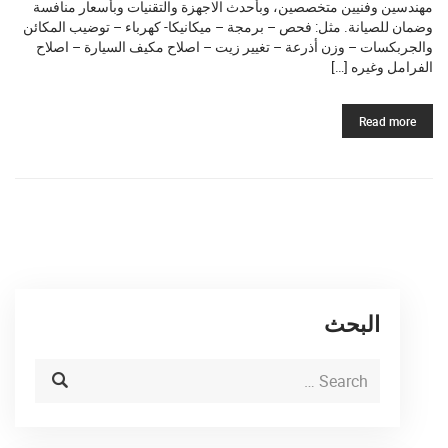
مهندسين وفنيين متخصصين، وبأحدث الاجهزة والتقنيات وبأسعار منافسة
وضمان للصيانة. مثل: فحص – برمجة – ميكانيكا- كهرباء – توضيب المكائن
والجربكسات – وزن أذرعة – تغيير زيت – اصلاح مكيف السيارة – اصلاح
الفرامل وغيره […]
Read more
البحث