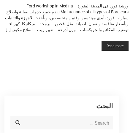
ورشة فورد في المدينة المنورة Ford workshop in Medina –
Maintenance of all types of Ford cars نقدم جميع خدمات صيانة واصلاح
سيارات فورد بأيدي مهندسين وفنيين متخصصين، وبأحدث الاجهزة والتقنيات
وبأسعار منافسة وضمان للصيانة. مثل: فحص – برمجة – ميكانيكا- كهرباء –
توضيب المكائن والجربكسات – وزن أذرعة – تغيير زيت – اصلاح مكيف […]
Read more
البحث