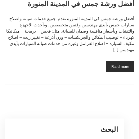
أفضل ورشة جمس في المدينة المنورة
أفضل ورشة جمس في المدينة المنورة نقدم جميع خدمات صيانة واصلاح
سيارات جمس بأيدي مهندسين وفنيين متخصصين، وبأحدث الاجهزة
والتقنيات وبأسعار منافسة وضمان للصيانة. مثل: فحص – برمجة – ميكانيكا-
كهرباء – توضيب المكائن والجربكسات – وزن أذرعة – تغيير زيت – اصلاح
مكيف السيارة – اصلاح الفرامل وغيره من خدمات صيانة السيارات بأيدي
مهندسن […]
Read more
البحث