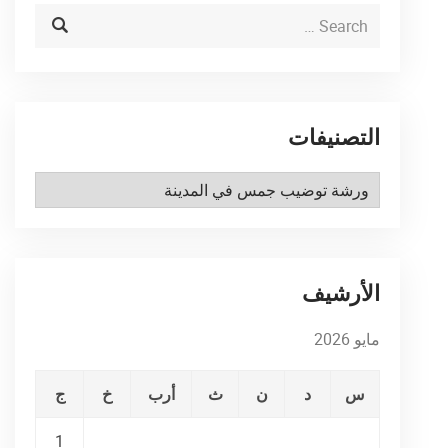
التصنيفات
التصنيفات
الأرشيف
مايو 2026
س
د
ن
ث
أرب
خ
ج
1