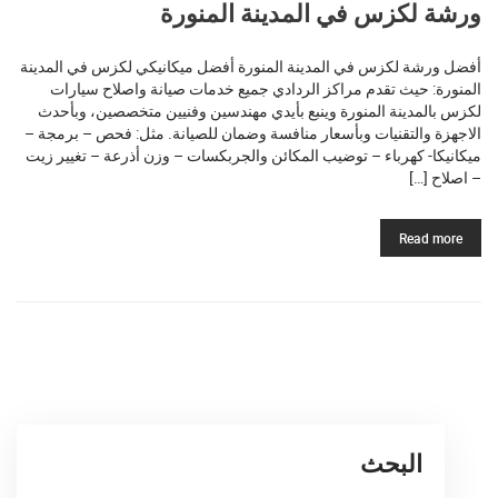
ورشة لكزس في المدينة المنورة
أفضل ورشة لكزس في المدينة المنورة أفضل ميكانيكي لكزس في المدينة
المنورة: حيث تقدم مراكز الردادي جميع خدمات صيانة واصلاح سيارات
لكزس بالمدينة المنورة وينبع بأيدي مهندسين وفنيين متخصصين، وبأحدث
الاجهزة والتقنيات وبأسعار منافسة وضمان للصيانة. مثل: فحص – برمجة –
ميكانيكا- كهرباء – توضيب المكائن والجربكسات – وزن أذرعة – تغيير زيت
– اصلاح […]
Read more
البحث