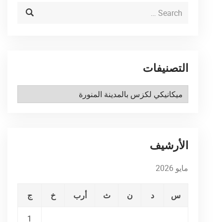
التصنيفات
التصنيفات
الأرشيف
مايو 2026
س
د
ن
ث
أرب
خ
ج
1