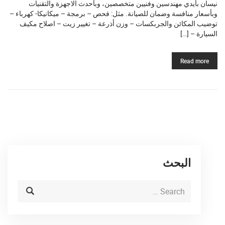
نيسان بأيدي مهندسين وفنيين متخصصين، وبأحدث الاجهزة والتقنيات
وبأسعار منافسة وضمان للصيانة. مثل: فحص – برمجة – ميكانيكا- كهرباء –
توضيب المكائن والجربكسات – وزن أذرعة – تغيير زيت – اصلاح مكيف
السيارة – […]
Read more
البحث