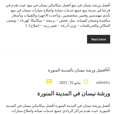
أفضل ورشة نيسان في ينبع أفضل ميكانيكي نيسان في ينبع: حيث تقدم في
فرعنا في مدينة ينبع جميع خدمات صيانة واصلاح سيارات نيسان في ينبع
بأيدي مهندسين وفنيين متخصصين، وبأحدث الاجهزة والتقنيات وبأسعار
منافسة وضمان للصيانة. مثل: فحص – برمجة – ميكانيكا- كهرباء – توضيب
المكائن والجربكسات – وزن أذرعة – تغيير زيت – اصلاح […]
Read more
admin
by
مايو 16, 2021
ورشة نيسان في المدينة المنورة
أفضل ورشة نيسان في المدينة المنورة أفضل ميكانيكي نيسان في المدينة
المنورة: حيث تقدم مراكز الردادي جميع خدمات صيانة واصلاح سيارات