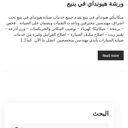
ورشة هيونداي في ينبع
ميكانيكي هيونداي في ينبع نقدم جميع خدمات صيانة هيونداي في ينبع تحت
اشراف مهندسين محترفين وباحدث التقنيات وبضمان على الصيانة. فحص
– برمجة – ميكانيكا- كهرباء – توضيب المكائن والجربكسات – وزن أذرعة –
تغيير زيت – اصلاح مكيف السيارة – اصلاح الفرامل وغيره من خدمات
صيانة السيارات بأيدي مهندسن متخصصين. اتصل بنا الأن: كما […]
Read more
البحث