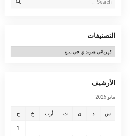
التصنيفات
التصنيفات
الأرشيف
مايو 2026
س
د
ن
ث
أرب
خ
ج
1